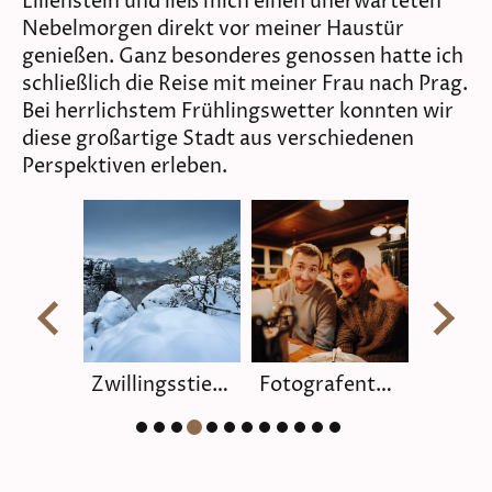
Lilienstein und ließ mich einen unerwarteten
Nebelmorgen direkt vor meiner Haustür
genießen. Ganz besonderes genossen hatte ich
schließlich die Reise mit meiner Frau nach Prag.
Bei herrlichstem Frühlingswetter konnten wir
diese großartige Stadt aus verschiedenen
Perspektiven erleben.
Fotografentreffen (René Kersten)
Fotografentreffen (Sven Legler)
Basteimassiv
Bast